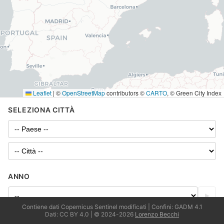
Leaflet
|
©
OpenStreetMap
contributors ©
CARTO
, © Green City Index
SELEZIONA CITTÀ
ANNO
▶
Contiene dati Copernicus Sentinel modificati | Confini: GADM 4.1
Dati: CC BY 4.0 | © 2024-2026
Lorenzo Becchi
LIVELLI