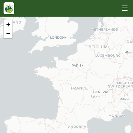
☰
+
−