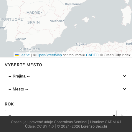
Leaflet
|
©
OpenStreetMap
contributors ©
CARTO
, © Green City Index
VYBERTE MESTO
ROK
▶
Obsahuje upravené údaje Copernicus Sentinel | Hranice: GADM 4.1
Údaje: CC BY 4.0 | © 2024-2026
Lorenzo Becchi
VRSTVY