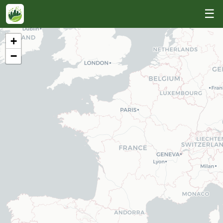
☰
+
−