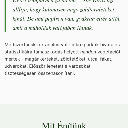
viele Grünflächen zu bieten" - Sok város azt
állítja, hogy különösen nagy zöldterületeket
kínál. De ami papíron van, gyakran eltér attól,
amit a műholdak valójában látnak.
Módszertanuk forradalmi volt: a közparkok hivatalos
statisztikáira támaszkodás helyett
minden
vegetációt
mértek - magánkerteket, zöldtetőket, utcai fákat,
udvarokat. Először lehetett a városokat
tisztességesen összehasonlítani.
Mit Építünk