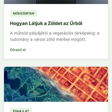
MÓDSZERTAN
Hogyan Látjuk a Zöldet az Űrből
A műhold pályájától a vegetációs térképekig: a
tudomány a városi zöld mérése mögött.
Olvasd el
ÉGHAJLAT