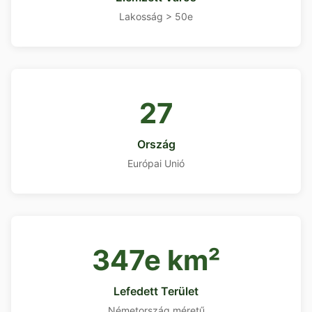
Lakosság > 50e
27
Ország
Európai Unió
347e km²
Lefedett Terület
Németország méretű