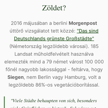
Zöldet?
2016 májusában a berlini
Morgenpost
úttörő vizsgálatot tett közzé:
"Das sind
Deutschlands grünste Großstädte"
(Németország legzöldebb városai). 185
Landsat műholdfelvételt használva
elemezték mind a 79 német várost 100 000
főnél nagyobb lakossággal - feltárva, hogy
Siegen
, nem Berlin vagy Hamburg, volt a
legzöldebb 86%-os vegetációborítással.
"Viele Städte behaupten von sich, besonders