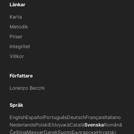
Länkar
Karta
Metodik
Priser
Integritet
Villkor
Författare
Lorenzo Becchi
Språk
English
Español
Português
Deutsch
Français
Italiano
Nederlands
Polski
Ελληνικά
Català
Svenska
Română
Čeština
Magyar
Dansk
Suomi
Български
Hrvatski