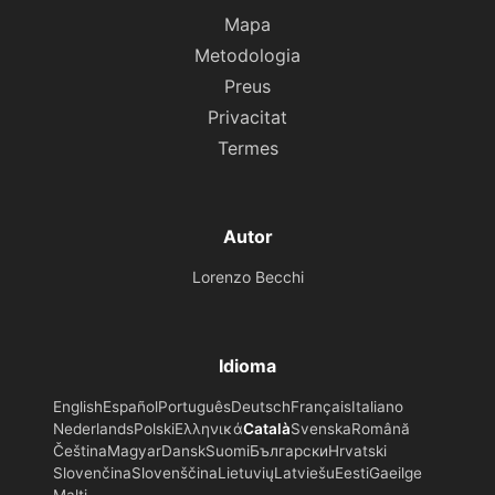
Mapa
Metodologia
Preus
Privacitat
Termes
Autor
Lorenzo Becchi
Idioma
English
Español
Português
Deutsch
Français
Italiano
Nederlands
Polski
Ελληνικά
Català
Svenska
Română
Čeština
Magyar
Dansk
Suomi
Български
Hrvatski
Slovenčina
Slovenščina
Lietuvių
Latviešu
Eesti
Gaeilge