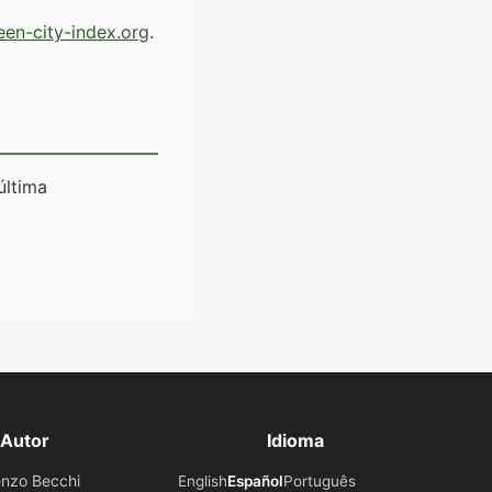
en-city-index.org
.
última
Autor
Idioma
enzo Becchi
English
Español
Português