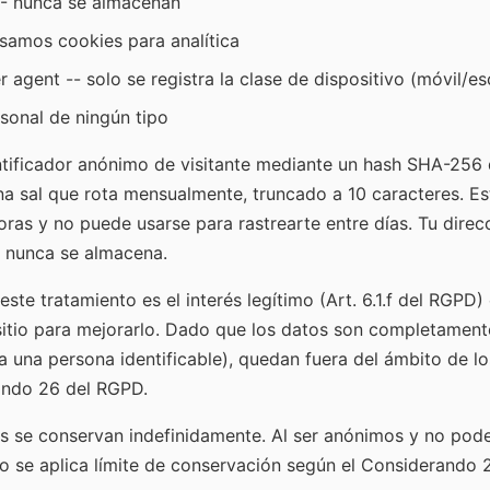
-- nunca se almacenan
samos cookies para analítica
agent -- solo se registra la clase de dispositivo (móvil/esc
sonal de ningún tipo
ificador anónimo de visitante mediante un hash SHA-256 de
una sal que rota mensualmente, truncado a 10 caracteres. Es
ras y no puede usarse para rastrearte entre días. Tu direcc
y nunca se almacena.
este tratamiento es el interés legítimo (Art. 6.1.f del RGP
 sitio para mejorarlo. Dado que los datos son completamen
a una persona identificable), quedan fuera del ámbito de l
ando 26 del RGPD.
os se conservan indefinidamente. Al ser anónimos y no pode
o se aplica límite de conservación según el Considerando 