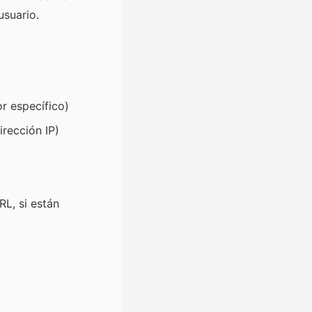
usuario.
or específico)
irección IP)
L, si están