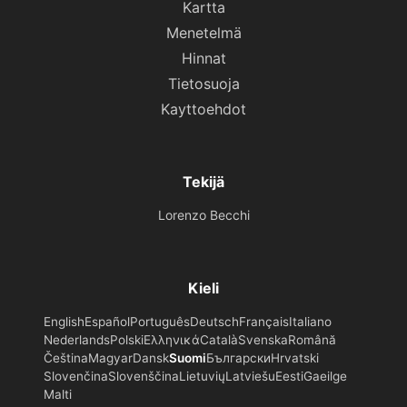
Kartta
Menetelmä
Hinnat
Tietosuoja
Kayttoehdot
Tekijä
Lorenzo Becchi
Kieli
English
Español
Português
Deutsch
Français
Italiano
Nederlands
Polski
Ελληνικά
Català
Svenska
Română
Čeština
Magyar
Dansk
Suomi
Български
Hrvatski
Slovenčina
Slovenščina
Lietuvių
Latviešu
Eesti
Gaeilge
Malti