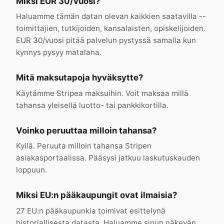
Miksi EUR 30/vuosi?
Haluamme tämän datan olevan kaikkien saatavilla --
toimittajien, tutkijoiden, kansalaisten, opiskelijoiden.
EUR 30/vuosi pitää palvelun pystyssä samalla kun
kynnys pysyy matalana.
Mitä maksutapoja hyväksytte?
Käytämme Stripea maksuihin. Voit maksaa millä
tahansa yleisellä luotto- tai pankkikortilla.
Voinko peruuttaa milloin tahansa?
Kyllä. Peruuta milloin tahansa Stripen
asiakasportaalissa. Pääsysi jatkuu laskutuskauden
loppuun.
Miksi EU:n pääkaupungit ovat ilmaisia?
27 EU:n pääkaupunkia toimivat esittelynä
historiallisesta datasta. Haluamme sinun näkevän