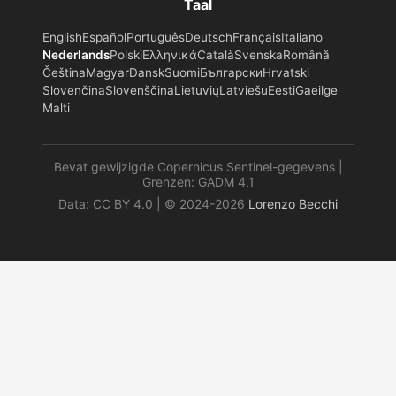
Taal
English
Español
Português
Deutsch
Français
Italiano
Nederlands
Polski
Ελληνικά
Català
Svenska
Română
Čeština
Magyar
Dansk
Suomi
Български
Hrvatski
Slovenčina
Slovenščina
Lietuvių
Latviešu
Eesti
Gaeilge
Malti
Bevat gewijzigde Copernicus Sentinel-gegevens |
Grenzen: GADM 4.1
Data: CC BY 4.0 | © 2024-2026
Lorenzo Becchi