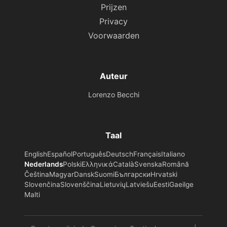
Prijzen
Privacy
Voorwaarden
Auteur
Lorenzo Becchi
Taal
English
Español
Português
Deutsch
Français
Italiano
Nederlands
Polski
Ελληνικά
Català
Svenska
Română
Čeština
Magyar
Dansk
Suomi
Български
Hrvatski
Slovenčina
Slovenščina
Lietuvių
Latviešu
Eesti
Gaeilge
Malti