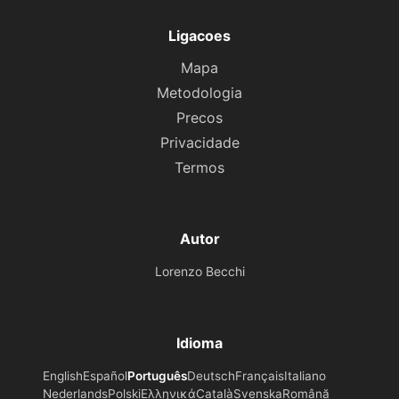
Ligacoes
Mapa
Metodologia
Precos
Privacidade
Termos
Autor
Lorenzo Becchi
Idioma
English
Español
Português
Deutsch
Français
Italiano
Nederlands
Polski
Ελληνικά
Català
Svenska
Română