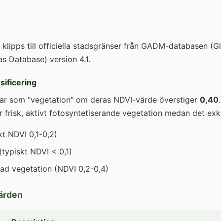
lipps till officiella stadsgränser från GADM-databasen (G
as Database) version 4.1.
sificering
ixlar som "vegetation" om deras NDVI-värde överstiger
0,40
r frisk, aktivt fotosyntetiserande vegetation medan det exk
kt NDVI 0,1-0,2)
typiskt NDVI < 0,1)
ssad vegetation (NDVI 0,2-0,4)
ärden