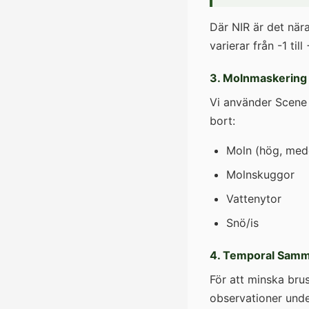
Där NIR är det när
varierar från -1 til
3. Molnmaskering
Vi använder Scene 
bort:
Moln (hög, mede
Molnskuggor
Vattenytor
Snö/is
4. Temporal Samm
För att minska bru
observationer unde