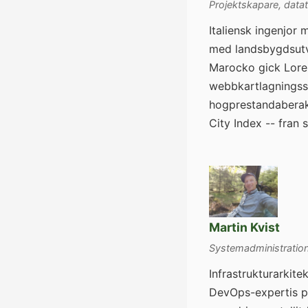
Projektskapare, data
Italiensk ingenjor 
med landsbygdsutve
Marocko gick Lore
webbkartlagningssy
hogprestandaberakn
City Index -- fran 
Martin Kvist
Systemadministration,
Infrastrukturarkit
DevOps-expertis pa 