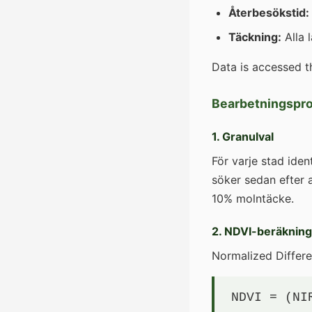
Återbesökstid:
Täckning:
Alla 
Data is accessed 
Bearbetningspr
1. Granulval
För varje stad iden
söker sedan efter 
10% molntäcke.
2. NDVI-beräkning
Normalized Differe
NDVI = (NI