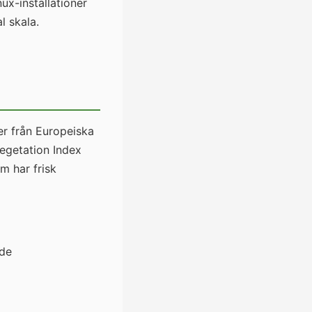
ux-installationer
l skala.
er från Europeiska
egetation Index
m har frisk
ade