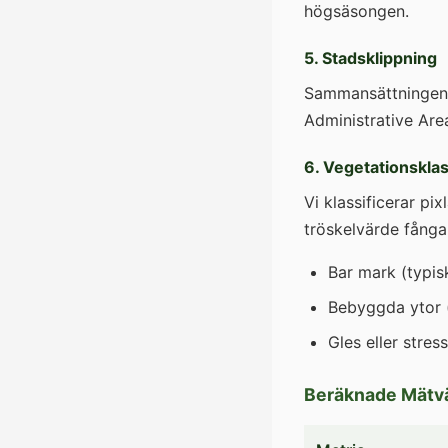
högsäsongen.
5. Stadsklippning
Sammansättningen k
Administrative Are
6. Vegetationsklas
Vi klassificerar p
tröskelvärde fånga
Bar mark (typis
Bebyggda ytor (
Gles eller stre
Beräknade Mätv