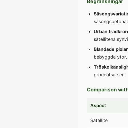
Begränsningar
Säsongsvariati
säsongsbetonad 
Urban trädkron
satellitens synvi
Blandade pixlar
bebyggda ytor, 
Tröskelkänslig
procentsatser.
Comparison wit
Aspect
Satellite