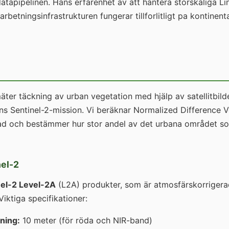
datapipelinen. Hans erfarenhet av att hantera storskaliga Lin
arbetningsinfrastrukturen fungerar tillforlitligt pa kontinenta
äter täckning av urban vegetation med hjälp av satellitbild
s Sentinel-2-mission. Vi beräknar Normalized Difference V
tad och bestämmer hur stor andel av det urbana området so
nel-2
nel-2 Level-2A
(L2A) produkter, som är atmosfärskorriger
Viktiga specifikationer:
ning:
10 meter (för röda och NIR-band)