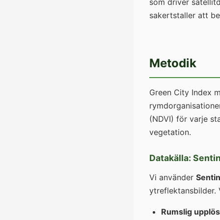
som driver satellit
sakertstaller att be
Metodik
Green City Index m
rymdorganisationen
(NDVI) för varje s
vegetation.
Datakälla: Senti
Vi använder
Senti
ytreflektansbilder. 
Rumslig upplös