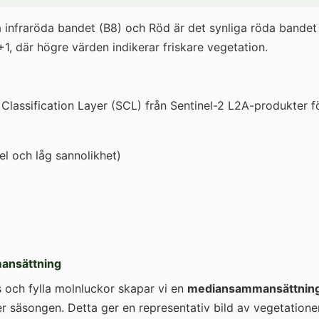
a infraröda bandet (B8) och Röd är det synliga röda bandet
l +1, där högre värden indikerar friskare vegetation.
Classification Layer (SCL) från Sentinel-2 L2A-produkter f
l och låg sannolikhet)
ansättning
s och fylla molnluckor skapar vi en
mediansammansättnin
r säsongen. Detta ger en representativ bild av vegetation