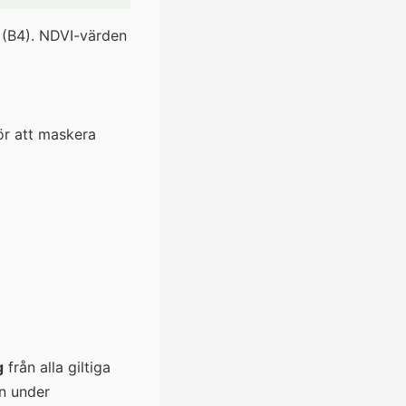
 (B4). NDVI-värden
ör att maskera
g
från alla giltiga
en under