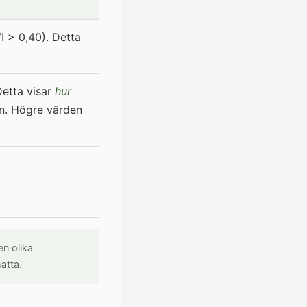
I > 0,40). Detta
Detta visar
hur
en. Högre värden
n olika
atta.