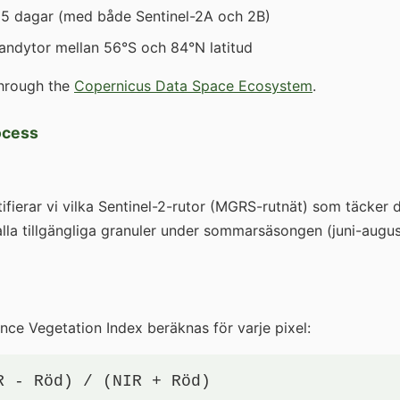
5 dagar (med både Sentinel-2A och 2B)
landytor mellan 56°S och 84°N latitud
through the
Copernicus Data Space Ecosystem
.
ocess
tifierar vi vilka Sentinel-2-rutor (MGRS-rutnät) som täcker 
alla tillgängliga granuler under sommarsäsongen (juni-augu
nce Vegetation Index beräknas för varje pixel:
R - Röd) / (NIR + Röd)