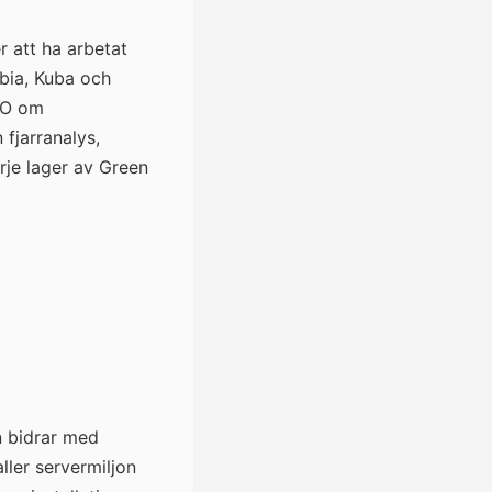
r att ha arbetat
bia, Kuba och
AO om
fjarranalys,
rje lager av Green
n bidrar med
ller servermiljon