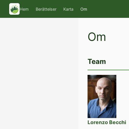
Hem
Berättelser
Karta
Om
Om
Team
Lorenzo Becchi