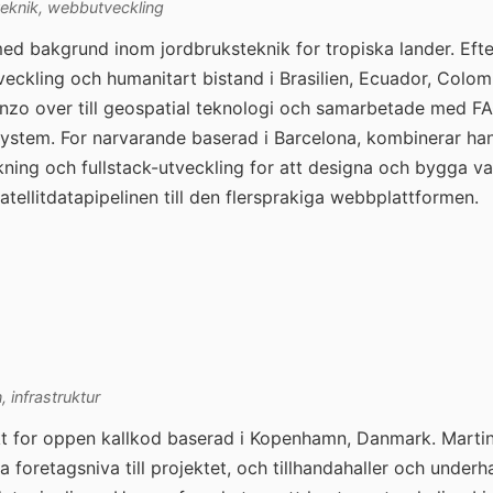
teknik, webbutveckling
med bakgrund inom jordbruksteknik for tropiska lander. Efte
ckling och humanitart bistand i Brasilien, Ecuador, Colom
nzo over till geospatial teknologi och samarbetade med F
stem. For narvarande baserad i Barcelona, kombinerar han 
ing och fullstack-utveckling for att designa och bygga va
satellitdatapipelinen till den flersprakiga webbplattformen.
 infrastruktur
ekt for oppen kallkod baserad i Kopenhamn, Danmark. Marti
foretagsniva till projektet, och tillhandahaller och underha