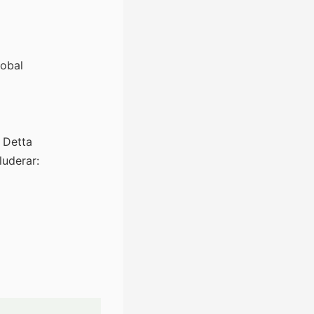
lobal
. Detta
luderar: