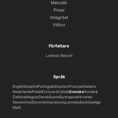
Metodik
Priser
Integritet
Villkor
Författare
Lorenzo Becchi
Språk
English
Español
Português
Deutsch
Français
Italiano
Nederlands
Polski
Ελληνικά
Català
Svenska
Română
Čeština
Magyar
Dansk
Suomi
Български
Hrvatski
Slovenčina
Slovenščina
Lietuvių
Latviešu
Eesti
Gaeilge
Malti